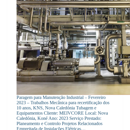
Paragem para Manutenção Industrial – Fevereiro
2023 – Trabalhos Mecânica para recertificação dos
10 anos, KNS, Nova Caledónia Tubagem e
Equipamentos Cliente: MEIVCORE Local: Nova
Caledónia, Koné Ano: 2023 Serviço Prestado:
Planeamento e Controlo Projetos Relacionados
Empreitada de Instalações Elétricas…