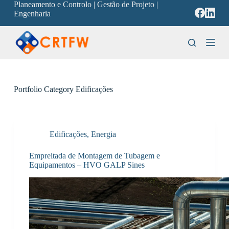
Planeamento e Controlo | Gestão de Projeto |
P
Engenharia
u
l
a
r
p
a
r
a
Portfolio Category
Edificações
o
c
o
n
t
Edificações
,
Energia
e
ú
Empreitada de Montagem de Tubagem e
d
Equipamentos – HVO GALP Sines
o