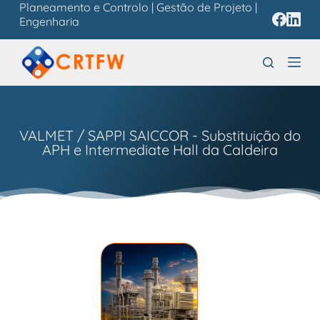
Planeamento e Controlo | Gestão de Projeto |
P
Engenharia
u
l
a
r
p
a
r
VALMET / SAPPI SAICCOR - Substituição do
a
APH e Intermediate Hall da Caldeira
o
c
o
n
t
e
ú
d
o