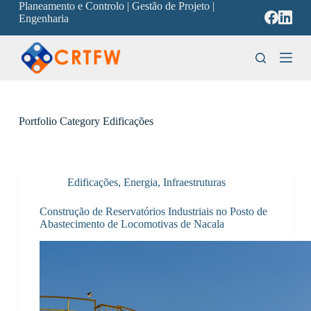
Planeamento e Controlo | Gestão de Projeto |
P
Engenharia
u
l
a
r
p
a
r
a
Portfolio Category
Edificações
o
c
o
n
t
Edificações
,
Energia
,
Infraestruturas
e
ú
Construção de Reservatórios Industriais no Posto de
d
Abastecimento de Locomotivas de Nacala
o