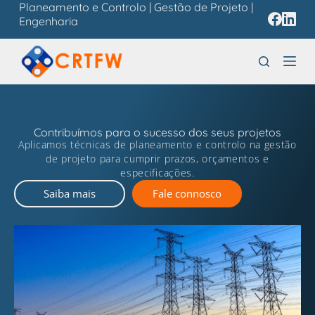
Planeamento e Controlo | Gestão de Projeto |
P
Engenharia
u
l
a
r
p
a
r
Contribuímos para o sucesso dos seus projetos
a
Aplicamos técnicas de planeamento e controlo na gestão
o
de projeto para cumprir prazos, orçamentos e
c
especificações.
o
Saiba mais
Fale connosco
n
t
e
ú
d
o